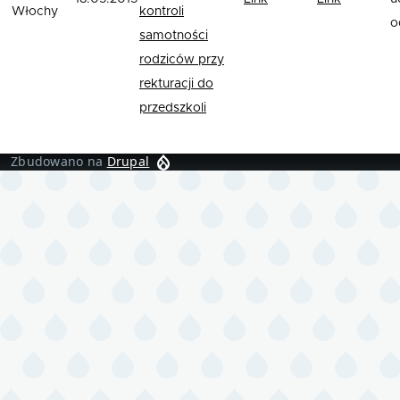
Włochy
kontroli
o
samotności
rodziców przy
rekturacji do
przedszkoli
Zbudowano na
Drupal