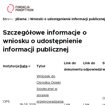
Przejdź do treści
Strona główna
Wnioski o udostępnienie informacji publiczne
Ścieżka nawigacyjna
Szczegółowe informacje o
wniosku o udostępnienie
informacji publicznej
Link do
Link do
S
Instytucja
Data
Tytuł
Sortuj rosnąco
dokumentu
odpowiedzi
w
Wniosek do
Ośrodka Opieki
Społecznej w
sprawie
O
OPS
przeprowadzania
18.05.2015
Link
Link
u