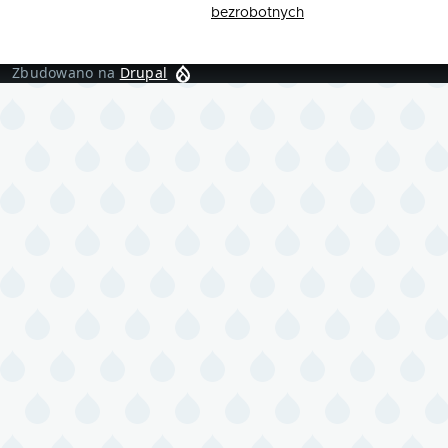
bezrobotnych
Zbudowano na
Drupal