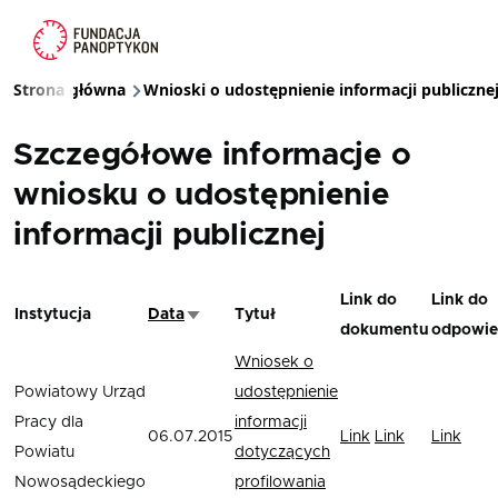
Przejdź do treści
Strona główna
Wnioski o udostępnienie informacji publiczne
Ścieżka nawigacyjna
Szczegółowe informacje o
wniosku o udostępnienie
informacji publicznej
Link do
Link do
Instytucja
Data
Tytuł
Sortuj rosnąco
dokumentu
odpowie
Wniosek o
Powiatowy Urząd
udostępnienie
Pracy dla
informacji
06.07.2015
Link
Link
Link
Powiatu
dotyczących
Nowosądeckiego
profilowania