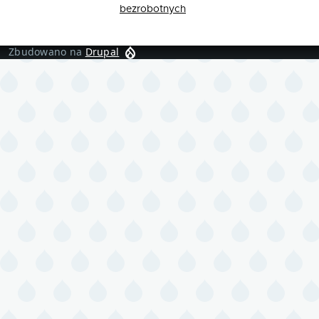
bezrobotnych
Zbudowano na
Drupal