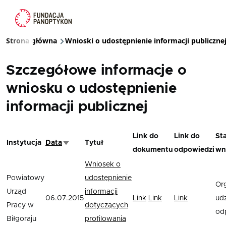
Przejdź do treści
Strona główna
Wnioski o udostępnienie informacji publiczne
Ścieżka nawigacyjna
Szczegółowe informacje o
wniosku o udostępnienie
informacji publicznej
Link do
Link do
St
Instytucja
Data
Tytuł
Sortuj rosnąco
dokumentu
odpowiedzi
wn
Wniosek o
Powiatowy
udostępnienie
Or
Urząd
informacji
06.07.2015
Link
Link
Link
udz
Pracy w
dotyczących
od
Biłgoraju
profilowania