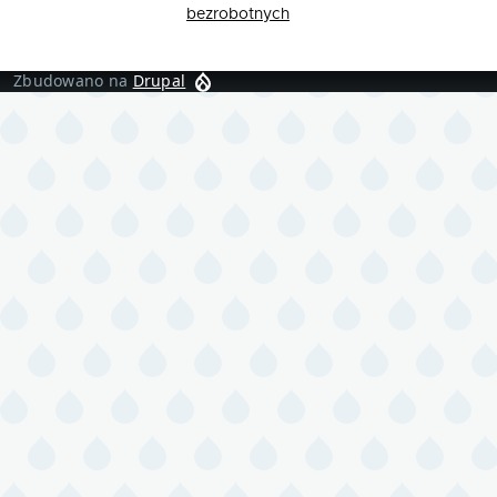
bezrobotnych
Zbudowano na
Drupal