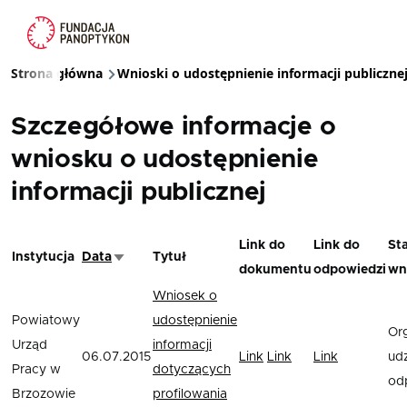
Przejdź do treści
Strona główna
Wnioski o udostępnienie informacji publiczne
Ścieżka nawigacyjna
Szczegółowe informacje o
wniosku o udostępnienie
informacji publicznej
Link do
Link do
St
Instytucja
Data
Tytuł
Sortuj rosnąco
dokumentu
odpowiedzi
wn
Wniosek o
Powiatowy
udostępnienie
Or
Urząd
informacji
06.07.2015
Link
Link
Link
udz
Pracy w
dotyczących
od
Brzozowie
profilowania