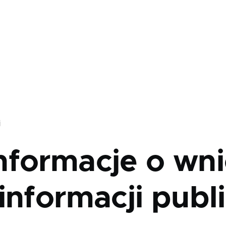
j
nformacje o wni
informacji publ