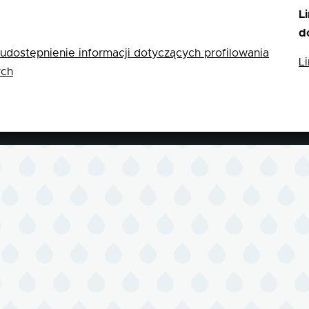
L
d
udostępnienie informacji dotyczących profilowania
L
ych