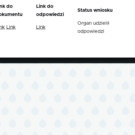
ink do
Link do
Status wniosku
okumentu
odpowiedzi
Organ udzielił
ink
Link
Link
odpowiedzi