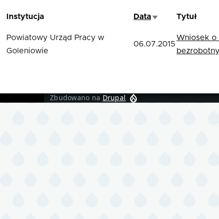
Instytucja
Data
Tytuł
Sortuj rosnąco
Powiatowy Urząd Pracy w
Wniosek o 
06.07.2015
Goleniowie
bezrobotn
Zbudowano na
Drupal