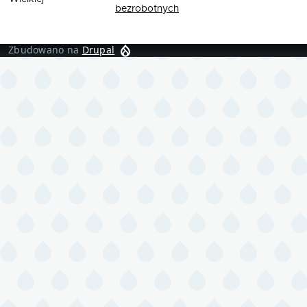
bezrobotnych
Zbudowano na
Drupal