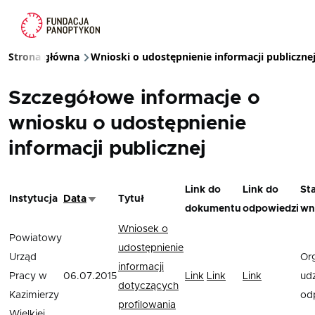
Przejdź do treści
Strona główna
Wnioski o udostępnienie informacji publiczne
Ścieżka nawigacyjna
Szczegółowe informacje o
wniosku o udostępnienie
informacji publicznej
Link do
Link do
St
Instytucja
Data
Tytuł
Sortuj rosnąco
dokumentu
odpowiedzi
wn
Wniosek o
Powiatowy
udostępnienie
Urząd
Or
informacji
Pracy w
06.07.2015
Link
Link
Link
udz
dotyczących
Kazimierzy
od
profilowania
Wielkiej