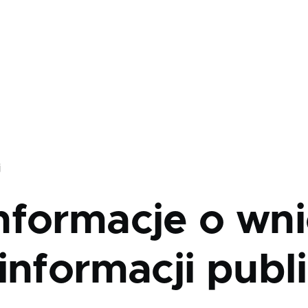
j
nformacje o wni
informacji publ