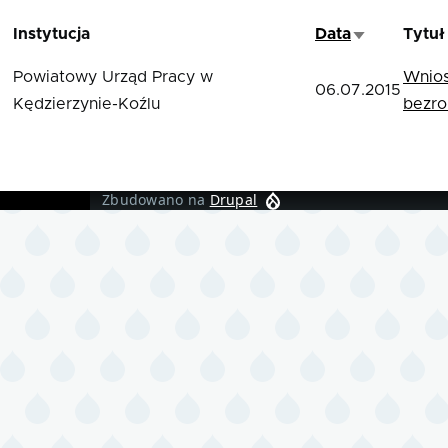
Instytucja
Data
Tytuł
Sortuj rosną
Powiatowy Urząd Pracy w
Wnios
06.07.2015
Kędzierzynie-Koźlu
bezro
Zbudowano na
Drupal