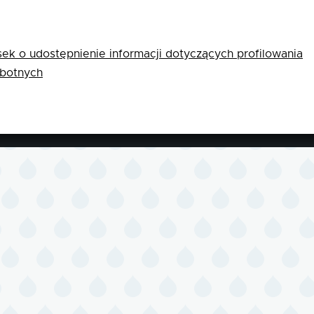
co
ek o udostępnienie informacji dotyczących profilowania
botnych