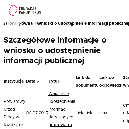
Przejdź do treści
Strona główna
Wnioski o udostępnienie informacji publiczne
Ścieżka nawigacyjna
Szczegółowe informacje o
wniosku o udostępnienie
informacji publicznej
Link do
Link do
St
Instytucja
Data
Tytuł
Sortuj rosnąco
dokumentu
odpowiedzi
wn
Wniosek o
Powiatowy
udostępnienie
Or
Urząd
informacji
06.07.2015
Link
Link
Link
udz
Pracy w
dotyczących
od
Kwidzynie
profilowania