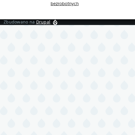
bezrobotnych
Zbudowano na
Drupal