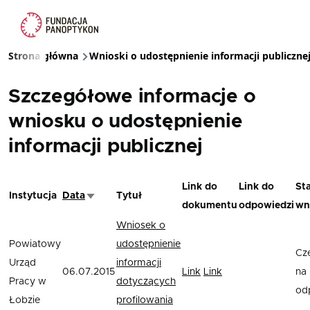
Przejdź do treści
Strona główna
Wnioski o udostępnienie informacji publiczne
Ścieżka nawigacyjna
Szczegółowe informacje o
wniosku o udostępnienie
informacji publicznej
Link do
Link do
St
Instytucja
Data
Tytuł
Sortuj rosnąco
dokumentu
odpowiedzi
wn
Wniosek o
Powiatowy
udostępnienie
Cz
Urząd
informacji
06.07.2015
Link
Link
na
Pracy w
dotyczących
od
Łobzie
profilowania