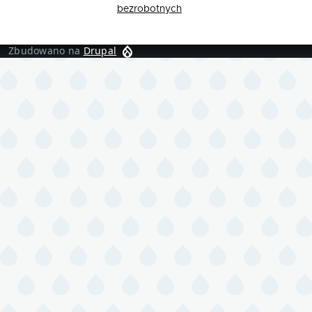
bezrobotnych
Zbudowano na
Drupal