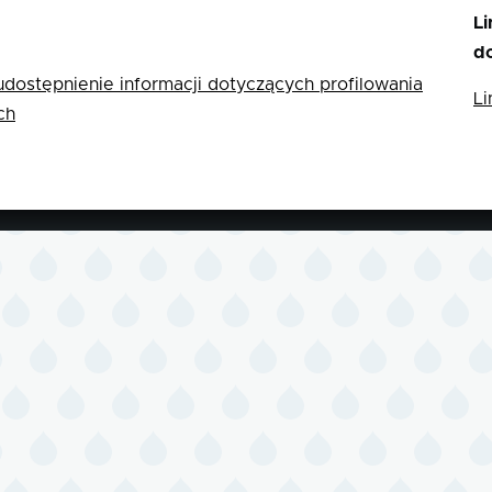
Li
d
dostępnienie informacji dotyczących profilowania
Li
ch