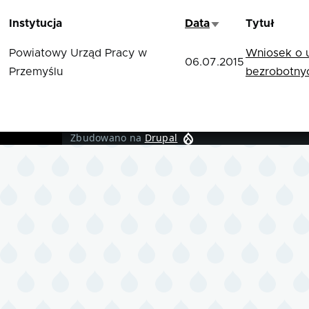
Instytucja
Data
Tytuł
Sortuj rosnąco
Powiatowy Urząd Pracy w
Wniosek o u
06.07.2015
Przemyślu
bezrobotny
Zbudowano na
Drupal