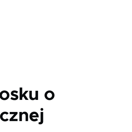
osku o
icznej