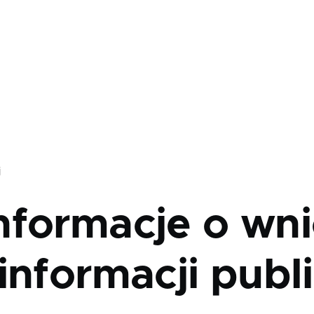
j
nformacje o wni
informacji publ