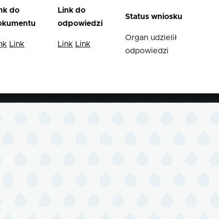
nk do
Link do
Status wniosku
okumentu
odpowiedzi
Organ udzielił
nk
Link
Link
Link
odpowiedzi