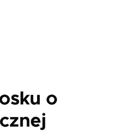
osku o
icznej