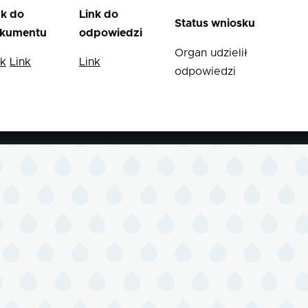
nk do
Link do
Status wniosku
kumentu
odpowiedzi
Organ udzielił
nk
Link
Link
odpowiedzi