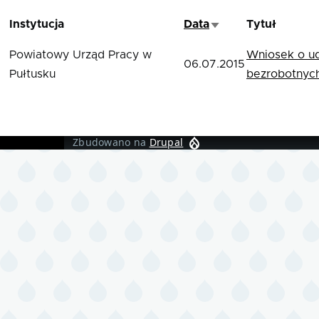
Instytucja
Data
Tytuł
Sortuj rosnąco
Powiatowy Urząd Pracy w
Wniosek o ud
06.07.2015
Pułtusku
bezrobotnyc
Zbudowano na
Drupal