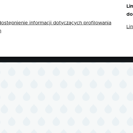
Li
do
ostępnienie informacji dotyczących profilowania
Li
h