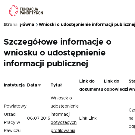
Przejdź do treści
Strona główna
Wnioski o udostępnienie informacji publiczne
Ścieżka nawigacyjna
Szczegółowe informacje o
wniosku o udostępnienie
informacji publicznej
Link do
Link do
St
Instytucja
Data
Tytuł
Sortuj rosnąco
dokumentu
odpowiedzi
wn
Wniosek o
Powiatowy
udostępnienie
Cz
Urząd
informacji
06.07.2015
Link
Link
na
Pracy w
dotyczących
od
Rawiczu
profilowania