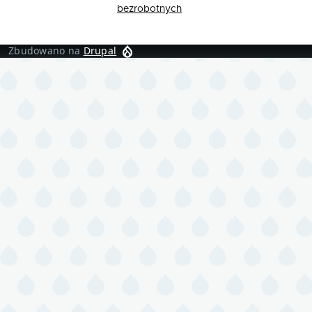
bezrobotnych
Zbudowano na
Drupal