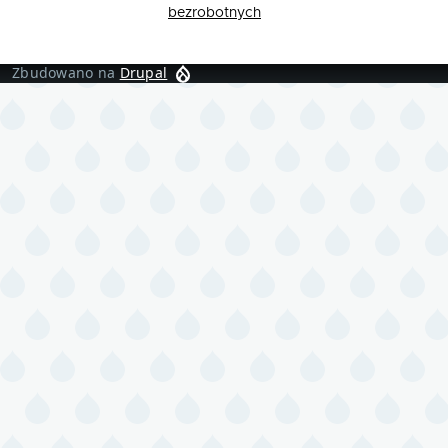
bezrobotnych
Zbudowano na
Drupal