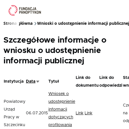
Przejdź do treści
Strona główna
Wnioski o udostępnienie informacji publiczne
Ścieżka nawigacyjna
Szczegółowe informacje o
wniosku o udostępnienie
informacji publicznej
Link do
Link do
St
Instytucja
Data
Tytuł
Sortuj rosnąco
dokumentu
odpowiedzi
wn
Wniosek o
Powiatowy
udostępnienie
Cz
Urząd
informacji
06.07.2015
Link
Link
na
Pracy w
dotyczących
od
Szczecinku
profilowania