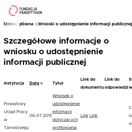
Przejdź do treści
Strona główna
Wnioski o udostępnienie informacji publiczne
Ścieżka nawigacyjna
Szczegółowe informacje o
wniosku o udostępnienie
informacji publicznej
Link do
Link do
S
Instytucja
Data
Tytuł
Sortuj rosnąco
dokumentu
odpowiedzi
w
Wniosek o
Powiatowy
udostępnienie
C
Urząd Pracy
informacji
06.07.2015
Link
Link
n
w
dotyczących
o
Tarnobrzegu
profilowania