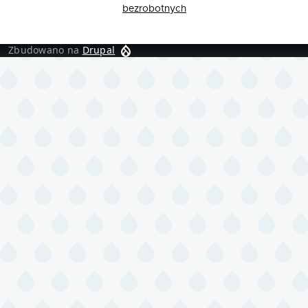
bezrobotnych
Zbudowano na
Drupal