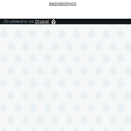
bezrobotnych
Zbudowano na
Drupal