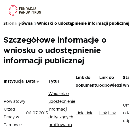
Przejdź do treści
Strona główna
Wnioski o udostępnienie informacji publiczne
Ścieżka nawigacyjna
Szczegółowe informacje o
wniosku o udostępnienie
informacji publicznej
Link do
Link do
St
Instytucja
Data
Tytuł
Sortuj rosnąco
dokumentu
odpowiedzi
wn
Wniosek o
Powiatowy
udostępnienie
Or
Urząd
informacji
06.07.2015
Link
Link
Link
Link
udz
Pracy w
dotyczących
od
Tarnowie
profilowania