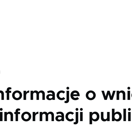
j
nformacje o wni
informacji publ