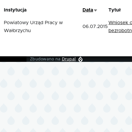
Instytucja
Data
Tytuł
Sortuj rosnąco
Powiatowy Urząd Pracy w
Wniosek o
06.07.2015
Wałbrzychu
bezrobotn
Zbudowano na
Drupal