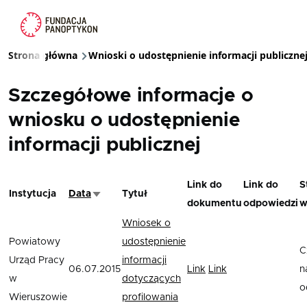
Przejdź do treści
Strona główna
Wnioski o udostępnienie informacji publiczne
Ścieżka nawigacyjna
Szczegółowe informacje o
wniosku o udostępnienie
informacji publicznej
Link do
Link do
S
Instytucja
Data
Tytuł
Sortuj rosnąco
dokumentu
odpowiedzi
w
Wniosek o
Powiatowy
udostępnienie
C
Urząd Pracy
informacji
06.07.2015
Link
Link
n
w
dotyczących
o
Wieruszowie
profilowania