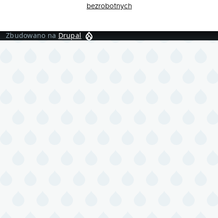
bezrobotnych
Zbudowano na
Drupal