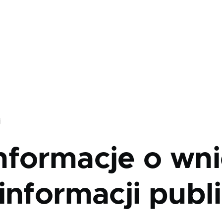
j
nformacje o wni
informacji publ