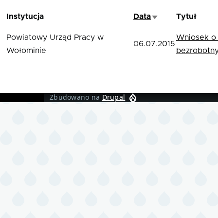
Instytucja
Data
Tytuł
Sortuj rosnąco
Powiatowy Urząd Pracy w
Wniosek o 
06.07.2015
Wołominie
bezrobotn
Zbudowano na
Drupal