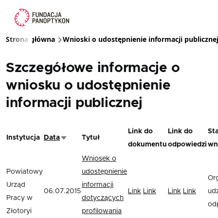
Przejdź do treści
Strona główna
Wnioski o udostępnienie informacji publiczne
Ścieżka nawigacyjna
Szczegółowe informacje o
wniosku o udostępnienie
informacji publicznej
Link do
Link do
St
Instytucja
Data
Tytuł
Sortuj rosnąco
dokumentu
odpowiedzi
wn
Wniosek o
Powiatowy
udostępnienie
Or
Urząd
informacji
06.07.2015
Link
Link
Link
Link
udz
Pracy w
dotyczących
od
Złotoryi
profilowania