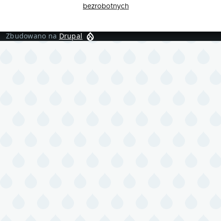
bezrobotnych
Zbudowano na
Drupal