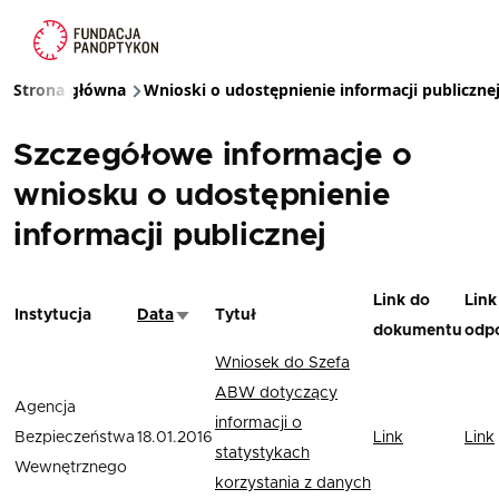
Przejdź do treści
Strona główna
Wnioski o udostępnienie informacji publiczne
Ścieżka nawigacyjna
Szczegółowe informacje o
wniosku o udostępnienie
informacji publicznej
Link do
Link
Instytucja
Data
Tytuł
Sortuj rosnąco
dokumentu
odp
Wniosek do Szefa
ABW dotyczący
Agencja
informacji o
Bezpieczeństwa
18.01.2016
Link
Link
statystykach
Wewnętrznego
korzystania z danych