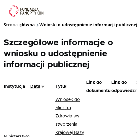
Przejdź do treści
Strona główna
Wnioski o udostępnienie informacji publiczne
Ścieżka nawigacyjna
Szczegółowe informacje o
wniosku o udostępnienie
informacji publicznej
Link do
Link do
Instytucja
Data
Tytuł
Sortuj rosnąco
dokumentu
odpowiedzi
Wniosek do
Ministra
Zdrowia ws
stworzenia
Krajowej Bazy
Ministerstwo