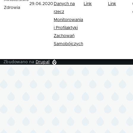
29.06.2020
Danych na
Link
Link
Zdrowia
rzecz
Monitorowania
i Profilaktyki
Zachowań
Samobójczych
Zbudowano na
Drupal