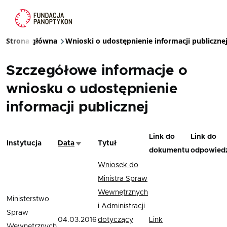
Przejdź do treści
Strona główna
Wnioski o udostępnienie informacji publiczne
Ścieżka nawigacyjna
Szczegółowe informacje o
wniosku o udostępnienie
informacji publicznej
Link do
Link do
Instytucja
Data
Tytuł
Sortuj rosnąco
dokumentu
odpowiedz
Wniosek do
Ministra Spraw
Wewnętrznych
Ministerstwo
i Administracji
Spraw
04.03.2016
dotyczący
Link
Wewnętrznych