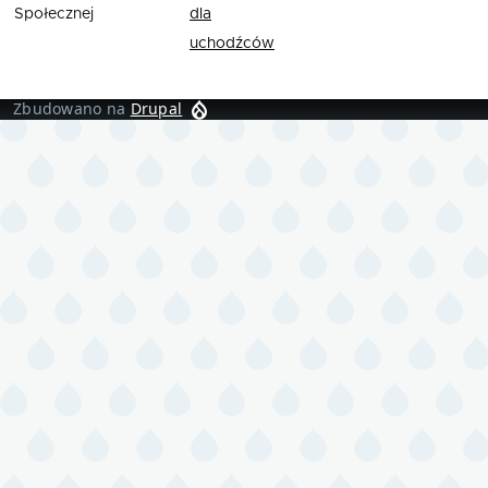
Społecznej
dla
uchodźców
Zbudowano na
Drupal