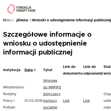
Przejdź do treści
Strona główna
Wnioski o udostępnienie informacji publiczne
Ścieżka nawigacyjna
Szczegółowe informacje o
wniosku o udostępnienie
informacji publicznej
Link do
Link do
Stat
Instytucja
Data
Tytuł
Sortuj rosnąco
dokumentu
odpowiedzi
wni
Wniosek
Ministerstwo
do MRPiPS
Rodziny
dotyczący
Org
Pracy i
01.03.2016
pomocy
Link
Link
udzie
Polityki
socjalnej
odp