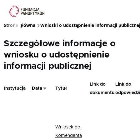
Przejdź do treści
Strona główna
Wnioski o udostępnienie informacji publiczne
Ścieżka nawigacyjna
Szczegółowe informacje o
wniosku o udostępnienie
informacji publicznej
Link do
Link do
Instytucja
Data
Tytuł
Sortuj rosnąco
dokumentu
odpowiedz
Wniosek do
Komendanta