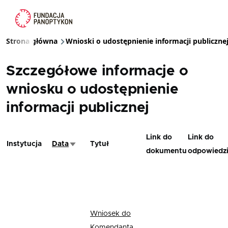
Przejdź do treści
Strona główna
Wnioski o udostępnienie informacji publiczne
Ścieżka nawigacyjna
Szczegółowe informacje o
wniosku o udostępnienie
informacji publicznej
Link do
Link do
Instytucja
Data
Tytuł
Sortuj rosnąco
dokumentu
odpowiedz
Wniosek do
Komendanta