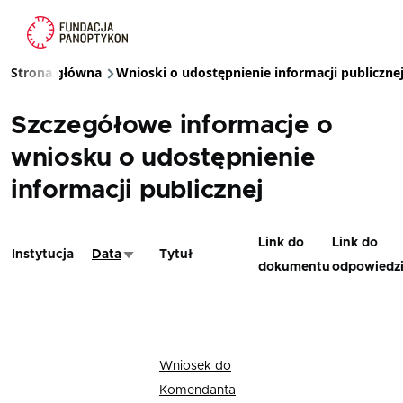
Przejdź do treści
Strona główna
Wnioski o udostępnienie informacji publiczne
Ścieżka nawigacyjna
Szczegółowe informacje o
wniosku o udostępnienie
informacji publicznej
Link do
Link do
Instytucja
Data
Tytuł
Sortuj rosnąco
dokumentu
odpowiedz
Wniosek do
Komendanta