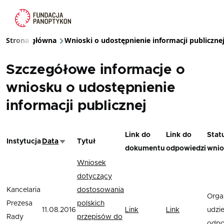
Przejdź do treści
Strona główna
Wnioski o udostępnienie informacji publiczne
Ścieżka nawigacyjna
Szczegółowe informacje o
wniosku o udostępnienie
informacji publicznej
Link do
Link do
Stat
Instytucja
Data
Tytuł
Sortuj rosnąco
dokumentu
odpowiedzi
wnio
Wniosek
dotyczący
Kancelaria
dostosowania
Orga
Prezesa
polskich
11.08.2016
Link
Link
udziel
Rady
przepisów do
odpo