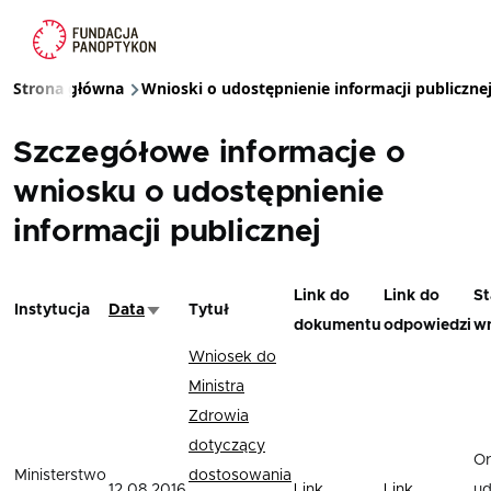
Przejdź do treści
Strona główna
Wnioski o udostępnienie informacji publiczne
Ścieżka nawigacyjna
Szczegółowe informacje o
wniosku o udostępnienie
informacji publicznej
Link do
Link do
St
Instytucja
Data
Tytuł
Sortuj rosnąco
dokumentu
odpowiedzi
w
Wniosek do
Ministra
Zdrowia
dotyczący
O
Ministerstwo
dostosowania
12.08.2016
Link
Link
ud