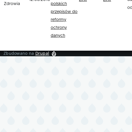
Zdrowia
polskich
od
przepisów do
reformy
ochrony
danych
Zbudowano na
Drupal