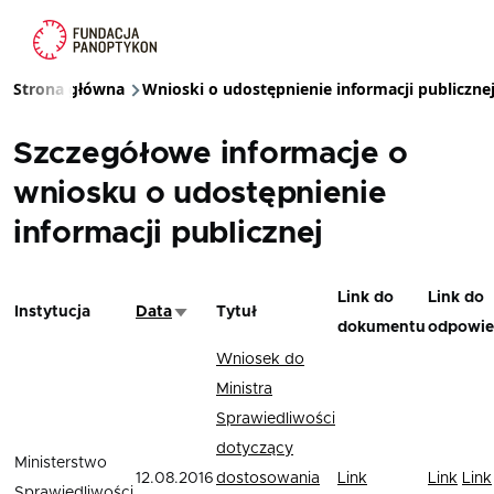
Przejdź do treści
Strona główna
Wnioski o udostępnienie informacji publiczne
Ścieżka nawigacyjna
Szczegółowe informacje o
wniosku o udostępnienie
informacji publicznej
Link do
Link do
Instytucja
Data
Tytuł
Sortuj rosnąco
dokumentu
odpowie
Wniosek do
Ministra
Sprawiedliwości
dotyczący
Ministerstwo
12.08.2016
dostosowania
Link
Link
Link
Sprawiedliwości