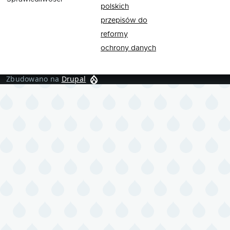
polskich
przepisów do
reformy
ochrony danych
Zbudowano na
Drupal