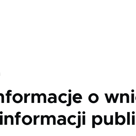
j
nformacje o wni
informacji publ