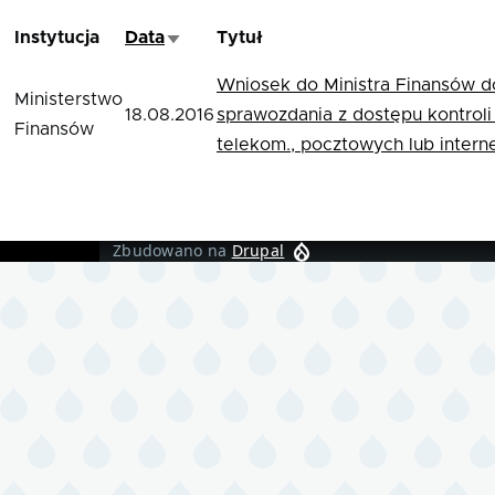
Instytucja
Data
Tytuł
Sortuj rosnąco
Wniosek do Ministra Finansów d
Ministerstwo
18.08.2016
sprawozdania z dostępu kontrol
Finansów
telekom., pocztowych lub interne
Zbudowano na
Drupal