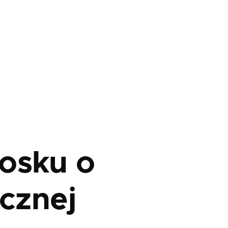
osku o
icznej