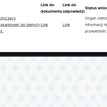
Link do
Link do
Status wnio
dokumentu
odpowiedzi
otyczący
Organ odmów
i skarbowej do danych
Link
Link
informacji 
t.
prywatność 