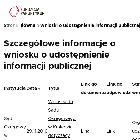
Przejdź do treści
Strona główna
Wnioski o udostępnienie informacji publiczne
Ścieżka nawigacyjna
Szczegółowe informacje o
wniosku o udostępnienie
informacji publicznej
Link do
Link do
Sta
Instytucja
Data
Tytuł
Sortuj rosnąco
dokumentu
odpowiedzi
wni
Wniosek do
Sądu
Sąd
Okręgowego
Org
Okręgowy
w Krakowie
29.11.2016
Link
Link
udzi
w
dotyczący
odp