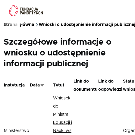
Przejdź do treści
Strona główna
Wnioski o udostępnienie informacji publiczne
Ścieżka nawigacyjna
Szczegółowe informacje o
wniosku o udostępnienie
informacji publicznej
Link do
Link do
Statu
Instytucja
Data
Tytuł
Sortuj rosnąco
dokumentu
odpowiedzi
wnio
Wniosek
do
Ministra
Edukacji i
Ministerstwo
Nauki ws
Orga