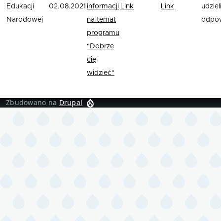
Edukacji
02.08.2021
informacji
Link
Link
udzieli
Narodowej
na temat
odpow
programu
"Dobrze
cię
widzieć"
Zbudowano na
Drupal