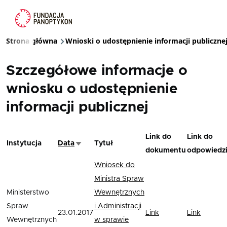
Przejdź do treści
Strona główna
Wnioski o udostępnienie informacji publiczne
Ścieżka nawigacyjna
Szczegółowe informacje o
wniosku o udostępnienie
informacji publicznej
Link do
Link do
Instytucja
Data
Tytuł
Sortuj rosnąco
dokumentu
odpowiedz
Wniosek do
Ministra Spraw
Ministerstwo
Wewnętrznych
Spraw
i Administracji
23.01.2017
Link
Link
Wewnętrznych
w sprawie