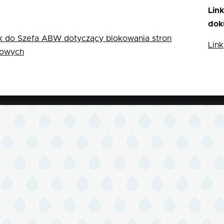
Lin
o
dok
 do Szefa ABW dotyczący blokowania stron
Link
towych