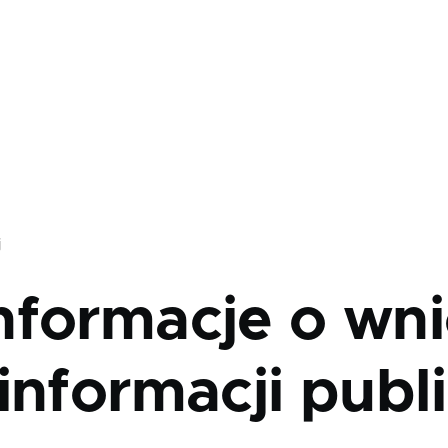
j
nformacje o wni
informacji publ