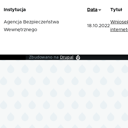
Instytucja
Data
Tytuł
Sortuj rosnąc
Agencja Bezpieczeństwa
Wniosek
18.10.2022
Wewnętrznego
interne
Zbudowano na
Drupal