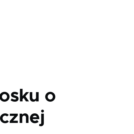
osku o
icznej