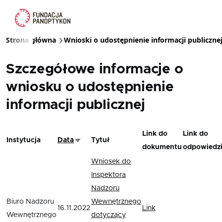
Przejdź do treści
Strona główna
Wnioski o udostępnienie informacji publiczne
Ścieżka nawigacyjna
Szczegółowe informacje o
wniosku o udostępnienie
informacji publicznej
Link do
Link do
Instytucja
Data
Tytuł
Sortuj rosnąco
dokumentu
odpowiedz
Wniosek do
Inspektora
Nadzoru
Biuro Nadzoru
Wewnętrznego
16.11.2022
Link
Wewnętrznego
dotyczący