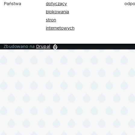
Państwa
dotyczący
odpo
blokowania
stron
internetowych
Zbudowano na
Drupal