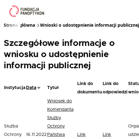
Przejdź do treści
Strona główna
Wnioski o udostępnienie informacji publiczne
Ścieżka nawigacyjna
Szczegółowe informacje o
wniosku o udostępnienie
informacji publicznej
Link do
Link do
Stat
Instytucja
Data
Tytuł
Sortuj rosnąco
dokumentu
odpowiedzi
wnio
Wniosek do
Komendanta
Służby
Służba
Ochrony
Orga
Ochrony
16.11.2022
Państwa
Link
Link
udziel