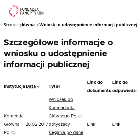
Przejdź do treści
Strona główna
Wnioski o udostępnienie informacji publiczne
Ścieżka nawigacyjna
Szczegółowe informacje o
wniosku o udostępnienie
informacji publicznej
Link do
Link do
Instytucja
Data
Tytuł
Sortuj rosnąco
dokumentu
odpowiedzi
Wniosek do
Komendanta
Komenda
Głównego Policji
Główna
28.02.2017
dotyczący
Link
Link
Policji
sięgania po dane