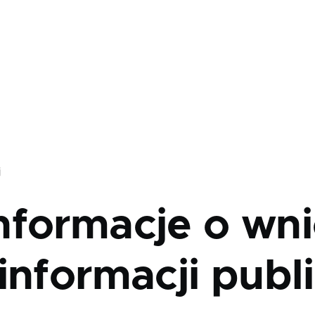
j
nformacje o wni
informacji publ