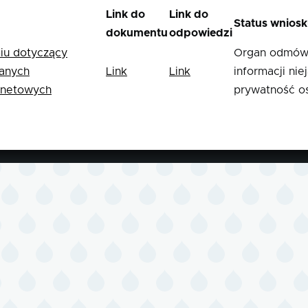
Link do
Link do
Status wnios
dokumentu
odpowiedzi
u dotyczący
Organ odmówił
danych
Link
Link
informacji ni
ernetowych
prywatność os