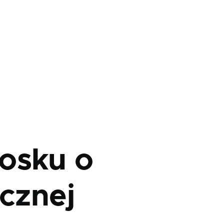
osku o
icznej