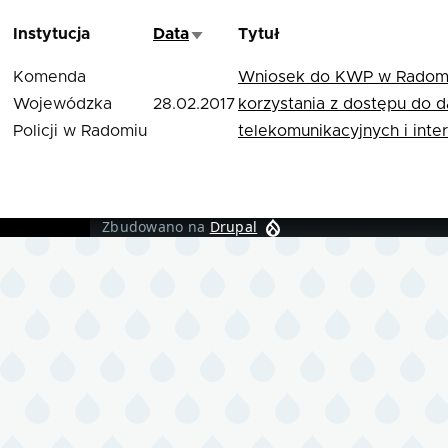
Instytucja
Data
Tytuł
Sortuj rosnąco
Komenda
Wniosek do KWP w Radomi
Wojewódzka
28.02.2017
korzystania z dostępu do 
Policji w Radomiu
telekomunikacyjnych i int
Zbudowano na
Drupal