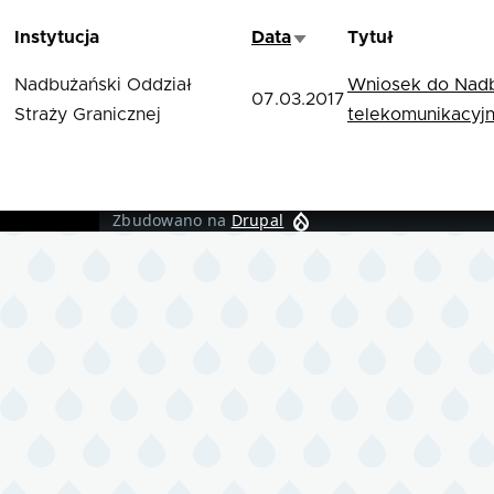
Instytucja
Data
Tytuł
Sortuj rosnąco
Nadbużański Oddział
Wniosek do Nadb
07.03.2017
Straży Granicznej
telekomunikacyjn
Zbudowano na
Drupal