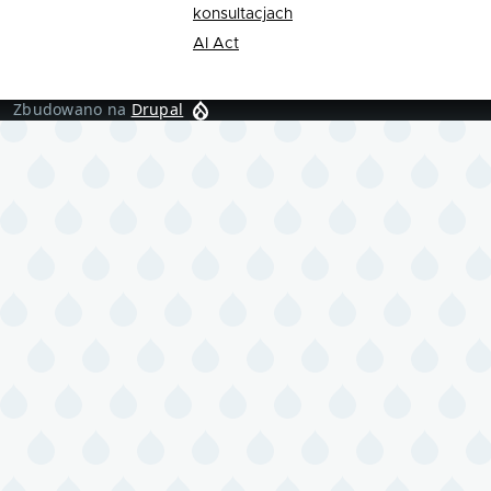
konsultacjach
AI Act
Zbudowano na
Drupal