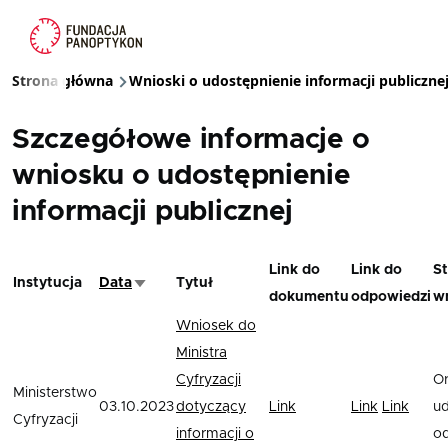
Przejdź do treści
Strona główna
Wnioski o udostępnienie informacji publiczne
Ścieżka nawigacyjna
Szczegółowe informacje o
wniosku o udostępnienie
informacji publicznej
Link do
Link do
St
Instytucja
Data
Tytuł
Sortuj rosnąco
dokumentu
odpowiedzi
w
Wniosek do
Ministra
Cyfryzacji
O
Ministerstwo
03.10.2023
dotyczący
Link
Link
Link
ud
Cyfryzacji
informacji o
o