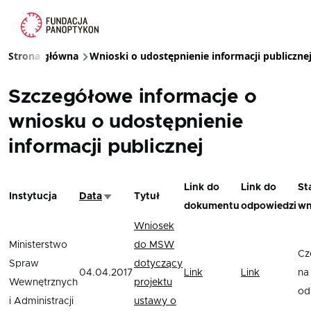
Przejdź do treści
Strona główna
Wnioski o udostępnienie informacji publiczne
Ścieżka nawigacyjna
Szczegółowe informacje o
wniosku o udostępnienie
informacji publicznej
Link do
Link do
St
Instytucja
Data
Tytuł
Sortuj rosnąco
dokumentu
odpowiedzi
wn
Wniosek
Ministerstwo
do MSW
Cz
Spraw
dotyczący
04.04.2017
Link
Link
na
Wewnętrznych
projektu
od
i Administracji
ustawy o