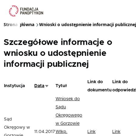
Przejdź do treści
Strona główna
Wnioski o udostępnienie informacji publiczne
Ścieżka nawigacyjna
Szczegółowe informacje o
wniosku o udostępnienie
informacji publicznej
Link do
Link do
Instytucja
Data
Tytuł
Sortuj rosnąco
dokumentu
odpowiedz
Wniosek do
Sądu
Okręgowego
Sąd
w Gorzowie
Okręgowy w
11.04.2017
Wlkp.
Link
Link
Gorzowie