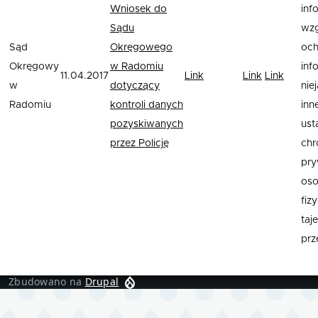
Wniosek do
inf
Sądu
wzg
Sąd
Okręgowego
och
Okręgowy
w Radomiu
inf
11.04.2017
Link
Link
Link
w
dotyczący
nie
Radomiu
kontroli danych
inn
pozyskiwanych
us
przez Policję
chr
pry
os
fiz
taj
prz
Zbudowano na
Drupal