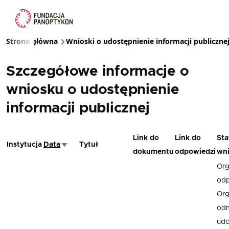
Przejdź do treści
Strona główna
Wnioski o udostępnienie informacji publiczne
Ścieżka nawigacyjna
Szczegółowe informacje o
wniosku o udostępnienie
informacji publicznej
Link do
Link do
Sta
Instytucja
Data
Tytuł
Sortuj rosnąco
dokumentu
odpowiedzi
wn
Org
odp
Or
od
udo