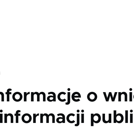
j
nformacje o wni
informacji publ