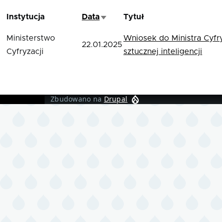
Instytucja
Data
Tytuł
Sortuj rosnąco
Ministerstwo
Wniosek do Ministra Cyfr
22.01.2025
Cyfryzacji
sztucznej inteligencji
Zbudowano na
Drupal