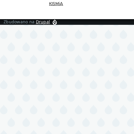
KISMiA
Zbudowano na
Drupal