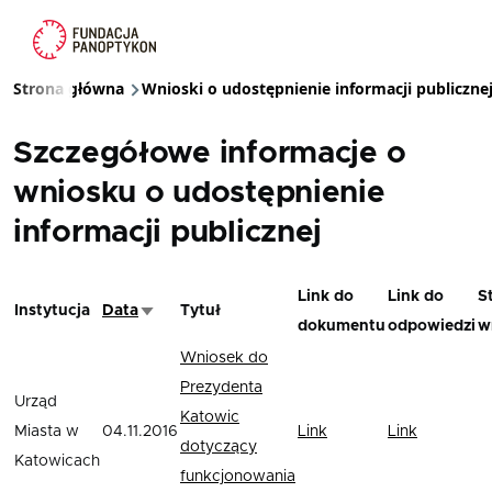
Przejdź do treści
Strona główna
Wnioski o udostępnienie informacji publiczne
Ścieżka nawigacyjna
Szczegółowe informacje o
wniosku o udostępnienie
informacji publicznej
Link do
Link do
S
Instytucja
Data
Tytuł
Sortuj rosnąco
dokumentu
odpowiedzi
w
Wniosek do
Prezydenta
Urząd
Katowic
Miasta w
04.11.2016
Link
Link
dotyczący
Katowicach
funkcjonowania