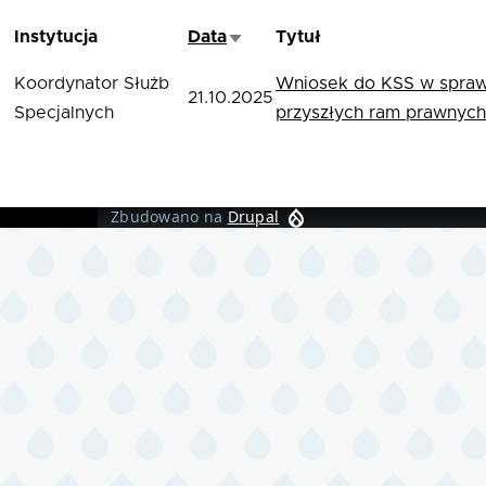
Instytucja
Data
Tytuł
Sortuj rosnąco
Koordynator Służb
Wniosek do KSS w sprawi
21.10.2025
Specjalnych
przyszłych ram prawnych
Zbudowano na
Drupal