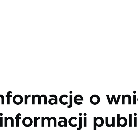
j
nformacje o wni
informacji publ