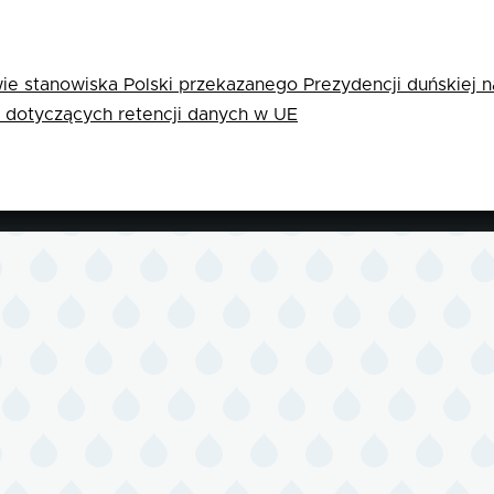
e stanowiska Polski przekazanego Prezydencji duńskiej n
 dotyczących retencji danych w UE