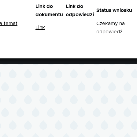
Link do
Link do
Status wniosku
dokumentu
odpowiedzi
a temat
Czekamy na
Link
odpowiedź