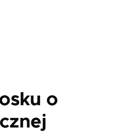
osku o
icznej