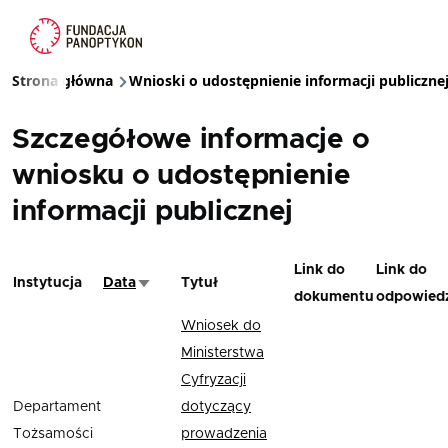
Przejdź do treści
Strona główna
Wnioski o udostępnienie informacji publiczne
Ścieżka nawigacyjna
Szczegółowe informacje o
wniosku o udostępnienie
informacji publicznej
Link do
Link do
Instytucja
Data
Tytuł
Sortuj rosnąco
dokumentu
odpowiedz
Wniosek do
Ministerstwa
Cyfryzacji
Departament
dotyczący
Tożsamości
prowadzenia