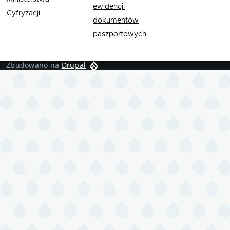
ewidencji
Cyfryzacji
dokumentów
paszportowych
Zbudowano na
Drupal