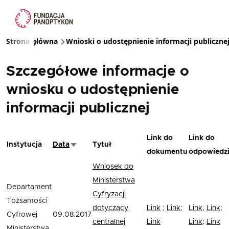
Przejdź do treści
Strona główna
Wnioski o udostępnienie informacji publiczne
Ścieżka nawigacyjna
Szczegółowe informacje o
wniosku o udostępnienie
informacji publicznej
Link do
Link do
Instytucja
Data
Tytuł
Sortuj rosnąco
dokumentu
odpowiedz
Wniosek do
Ministerstwa
Departament
Cyfryzacji
Tożsamości
dotyczący
Link
;
Link
;
Link
,
Link
;
Cyfrowej
09.08.2017
centralnej
Link
Link
;
Link
Ministerstwa