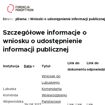
Przejdź do treści
Strona główna
Wnioski o udostępnienie informacji publiczne
Ścieżka nawigacyjna
Szczegółowe informacje o
wniosku o udostępnienie
informacji publicznej
Link do
Link do
Instytucja
Data
Tytuł
Sortuj rosnąco
dokumentu
odpowiedz
Wniosek do
Lubuskiego
Lubuska
Komendanta
Komenda
Wojewódzkiego
Wojewódzka
Państwowej
29.08.2017
Link
;
Link
Link