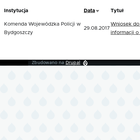
Instytucja
Data
Tytuł
Sortuj rosnąco
Komenda Wojewódzka Policji w
Wniosek do
29.08.2017
Bydgoszczy
informacji 
Zbudowano na
Drupal