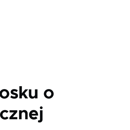
osku o
icznej