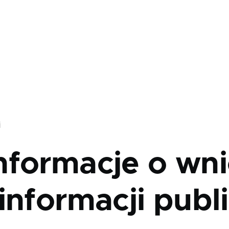
j
nformacje o wni
informacji publ